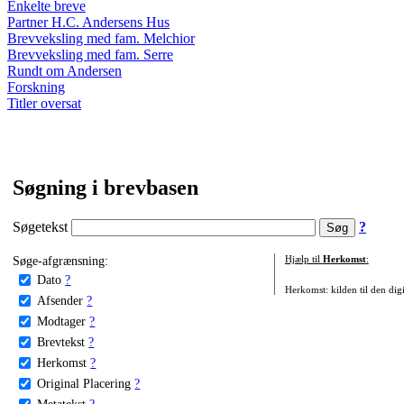
Enkelte breve
Partner H.C. Andersens Hus
Brevveksling med fam. Melchior
Brevveksling med fam. Serre
Rundt om Andersen
Forskning
Titler oversat
Søgning i brevbasen
Søgetekst
?
Søge-afgrænsning:
Hjælp til
Herkomst
:
Dato
?
Herkomst: kilden til den digi
Afsender
?
Modtager
?
Brevtekst
?
Herkomst
?
Original Placering
?
Metatekst
?