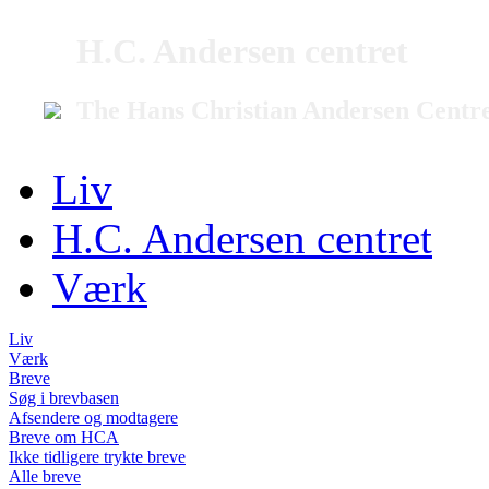
H.C. Andersen centret
The Hans Christian Andersen Centr
Liv
H.C. Andersen centret
Værk
Liv
Værk
Breve
Søg i brevbasen
Afsendere og modtagere
Breve om HCA
Ikke tidligere trykte breve
Alle breve