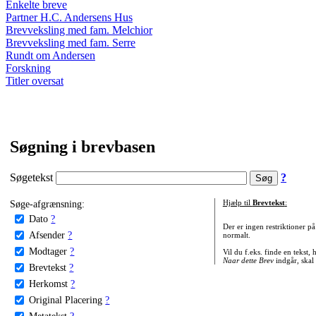
Enkelte breve
Partner H.C. Andersens Hus
Brevveksling med fam. Melchior
Brevveksling med fam. Serre
Rundt om Andersen
Forskning
Titler oversat
Søgning i brevbasen
Søgetekst
?
Søge-afgrænsning:
Hjælp til
Brevtekst
:
Dato
?
Der er ingen restriktioner p
Afsender
?
normalt.
Modtager
?
Vil du f.eks. finde en tekst,
Naar dette Brev
indgår, skal
Brevtekst
?
Herkomst
?
Original Placering
?
Metatekst
?