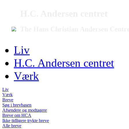
H.C. Andersen centret
The Hans Christian Andersen Centr
Liv
H.C. Andersen centret
Værk
Liv
Værk
Breve
Søg i brevbasen
Afsendere og modtagere
Breve om HCA
Ikke tidligere trykte breve
Alle breve