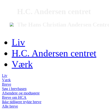
H.C. Andersen centret
The Hans Christian Andersen Centr
Liv
H.C. Andersen centret
Værk
Liv
Værk
Breve
Søg i brevbasen
Afsendere og modtagere
Breve om HCA
Ikke tidligere trykte breve
Alle breve