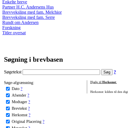
Enkelte breve
Partner H.C. Andersens Hus
Brevveksling med fam. Melchior
Brevveksling med fam. Serre
Rundt om Andersen
Forskning
Titler oversat
Søgning i brevbasen
Søgetekst
?
Søge-afgrænsning:
Hjælp til
Herkomst
:
Dato
?
Herkomst: kilden til den digi
Afsender
?
Modtager
?
Brevtekst
?
Herkomst
?
Original Placering
?
Metatekst
?