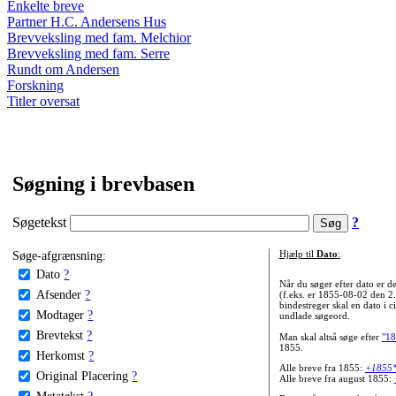
Enkelte breve
Partner H.C. Andersens Hus
Brevveksling med fam. Melchior
Brevveksling med fam. Serre
Rundt om Andersen
Forskning
Titler oversat
Søgning i brevbasen
Søgetekst
?
Søge-afgrænsning:
Hjælp til
Dato
:
Dato
?
Når du søger efter dato er
Afsender
?
(f.eks. er 1855-08-02 den 2
bindestreger skal en dato i c
Modtager
?
undlade søgeord.
Brevtekst
?
Man skal altså søge efter
"18
1855.
Herkomst
?
Alle breve fra 1855:
+1855
Original Placering
?
Alle breve fra august 1855:
Metatekst
?