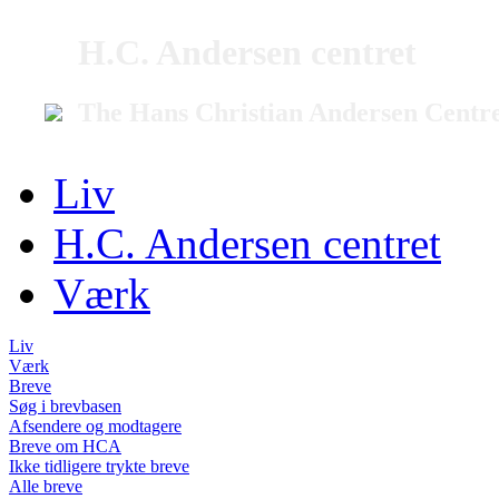
H.C. Andersen centret
The Hans Christian Andersen Centr
Liv
H.C. Andersen centret
Værk
Liv
Værk
Breve
Søg i brevbasen
Afsendere og modtagere
Breve om HCA
Ikke tidligere trykte breve
Alle breve