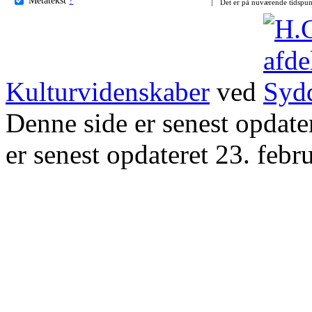
Det er på nuværende tidspun
Kulturvidenskaber
ved
Denne side er senest opdat
er senest opdateret 23. febr