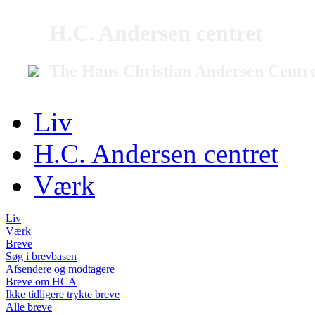
H.C. Andersen centret
The Hans Christian Andersen Centr
Liv
H.C. Andersen centret
Værk
Liv
Værk
Breve
Søg i brevbasen
Afsendere og modtagere
Breve om HCA
Ikke tidligere trykte breve
Alle breve