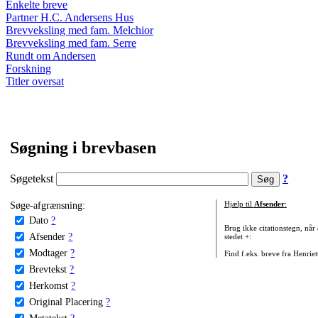
Enkelte breve
Partner H.C. Andersens Hus
Brevveksling med fam. Melchior
Brevveksling med fam. Serre
Rundt om Andersen
Forskning
Titler oversat
Søgning i brevbasen
Søgetekst
?
Søge-afgrænsning:
Hjælp til
Afsender
:
Dato
?
Brug ikke citationstegn, når
Afsender
?
stedet +:
Modtager
?
Find f.eks. breve fra Henrie
Brevtekst
?
Herkomst
?
Original Placering
?
Metatekst
?