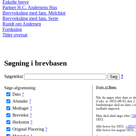
Enkelte breve
Partner H.C. Andersens Hus
Brevveksling med fam. Melchior
Brevveksling med fam. Serre
Rundt om Andersen
Forskning
Titler oversat
Søgning i brevbasen
Søgetekst
?
Søge-afgrænsning:
Hjælp til
Dato
:
Dato
?
Når du søger efter dato er
Afsender
?
(f.eks. er 1855-08-02 den 2
bindestreger skal en dato i c
Modtager
?
undlade søgeord.
Brevtekst
?
Man skal altså søge efter
"18
1855.
Herkomst
?
Alle breve fra 1855:
+1855
Original Placering
?
Alle breve fra august 1855:
Metatekst
?