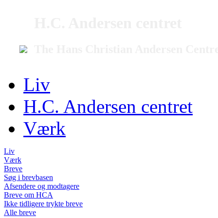
H.C. Andersen centret
The Hans Christian Andersen Centr
Liv
H.C. Andersen centret
Værk
Liv
Værk
Breve
Søg i brevbasen
Afsendere og modtagere
Breve om HCA
Ikke tidligere trykte breve
Alle breve