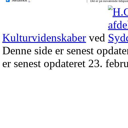
Det er på nuværende tidspun
Kulturvidenskaber
ved
Denne side er senest opdat
er senest opdateret 23. febr