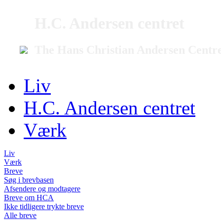
H.C. Andersen centret
The Hans Christian Andersen Centr
Liv
H.C. Andersen centret
Værk
Liv
Værk
Breve
Søg i brevbasen
Afsendere og modtagere
Breve om HCA
Ikke tidligere trykte breve
Alle breve