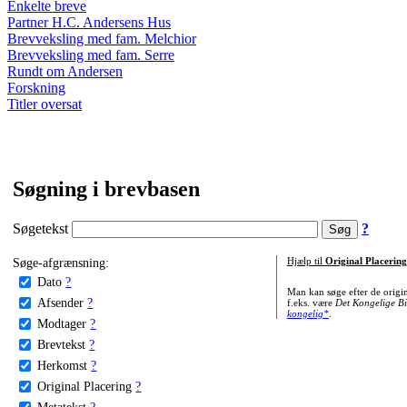
Enkelte breve
Partner H.C. Andersens Hus
Brevveksling med fam. Melchior
Brevveksling med fam. Serre
Rundt om Andersen
Forskning
Titler oversat
Søgning i brevbasen
Søgetekst
?
Søge-afgrænsning:
Hjælp til
Original Placering
Dato
?
Man kan søge efter de origi
Afsender
?
f.eks. være
Det Kongelige Bi
kongelig*
.
Modtager
?
Brevtekst
?
Herkomst
?
Original Placering
?
Metatekst
?