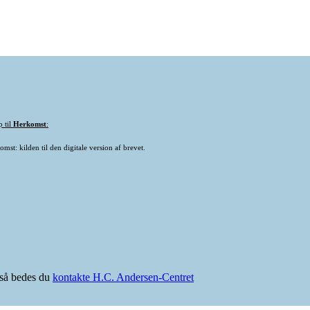
p til
Herkomst
:
mst: kilden til den digitale version af brevet.
e så bedes du
kontakte H.C. Andersen-Centret