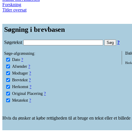
Forskning
Titler oversat
Søgning i brevbasen
Søgetekst
?
Søge-afgrænsning:
Hjæl
Dato
?
Herko
Afsender
?
Modtager
?
Brevtekst
?
Herkomst
?
Original Placering
?
Metatekst
?
Hvis du ønsker at købe rettigheden til at bruge en tekst eller et billed