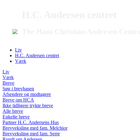
H.C. Andersen centret
The Hans Christian Andersen Centr
Liv
H.C. Andersen centret
Værk
Liv
Værk
Breve
Søg i brevbasen
Afsendere og modtagere
Breve om HCA
Ikke tidligere trykte breve
Alle breve
Enkelte breve
Partner H.C. Andersens Hus
Brevveksling med fam. Melchior
Brevveksling med fam. Serre
Rundt om Andersen