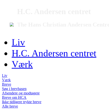
H.C. Andersen centret
The Hans Christian Andersen Centr
Liv
H.C. Andersen centret
Værk
Liv
Værk
Breve
Søg i brevbasen
Afsendere og modtagere
Breve om HCA
Ikke tidligere trykte breve
Alle breve