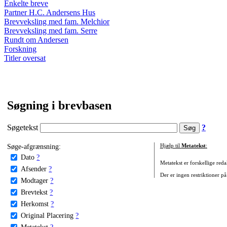
Enkelte breve
Partner H.C. Andersens Hus
Brevveksling med fam. Melchior
Brevveksling med fam. Serre
Rundt om Andersen
Forskning
Titler oversat
Søgning i brevbasen
Søgetekst
?
Søge-afgrænsning:
Hjælp til
Metatekst
:
Dato
?
Metatekst er forskellige reda
Afsender
?
Der er ingen restriktioner på
Modtager
?
Brevtekst
?
Herkomst
?
Original Placering
?
Metatekst
?