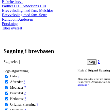
Enkelte breve
Partner H.C. Andersens Hus
Brevveksling med fam. Melchior
Brevveksling med fam. Serre
Rundt om Andersen
Forskning
Titler oversat
Søgning i brevbasen
Søgetekst
?
Søge-afgrænsning:
Hjælp til
Original Placering
Dato
?
Man kan søge efter de origi
Afsender
?
f.eks. være
Det Kongelige Bi
kongelig*
.
Modtager
?
Brevtekst
?
Herkomst
?
Original Placering
?
Metatekst
?