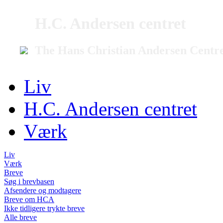
H.C. Andersen centret
The Hans Christian Andersen Centr
Liv
H.C. Andersen centret
Værk
Liv
Værk
Breve
Søg i brevbasen
Afsendere og modtagere
Breve om HCA
Ikke tidligere trykte breve
Alle breve