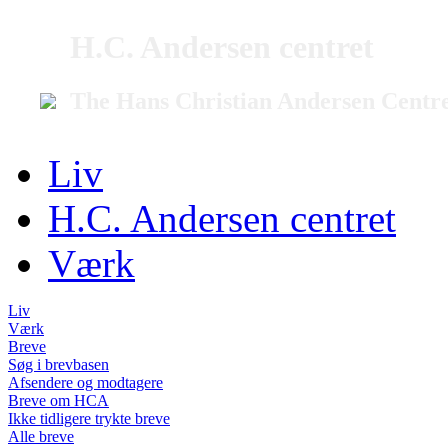
H.C. Andersen centret
The Hans Christian Andersen Centr
Liv
H.C. Andersen centret
Værk
Liv
Værk
Breve
Søg i brevbasen
Afsendere og modtagere
Breve om HCA
Ikke tidligere trykte breve
Alle breve