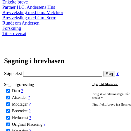
Enkelte breve
Partner H.C. Andersens Hus
Brevveksling med fam. Melchior
Brevveksling med fam. Serre
Rundt om Andersen
Forskning
Titler oversat
Søgning i brevbasen
Søgetekst
?
Søge-afgrænsning:
Hjælp til
Afsender
:
Dato
?
Brug ikke citationstegn, når
Afsender
?
stedet +:
Modtager
?
Find f.eks. breve fra Henrie
Brevtekst
?
Herkomst
?
Original Placering
?
Metatekst
?