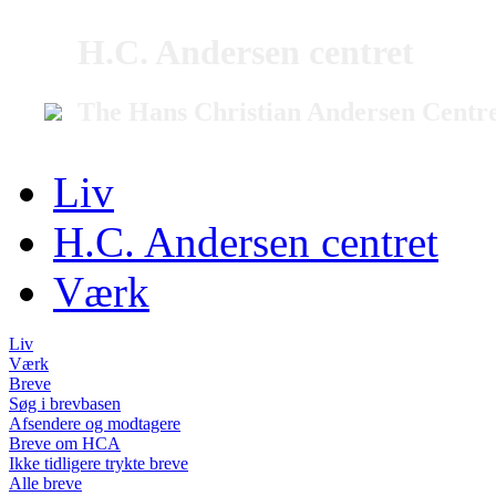
H.C. Andersen centret
The Hans Christian Andersen Centr
Liv
H.C. Andersen centret
Værk
Liv
Værk
Breve
Søg i brevbasen
Afsendere og modtagere
Breve om HCA
Ikke tidligere trykte breve
Alle breve