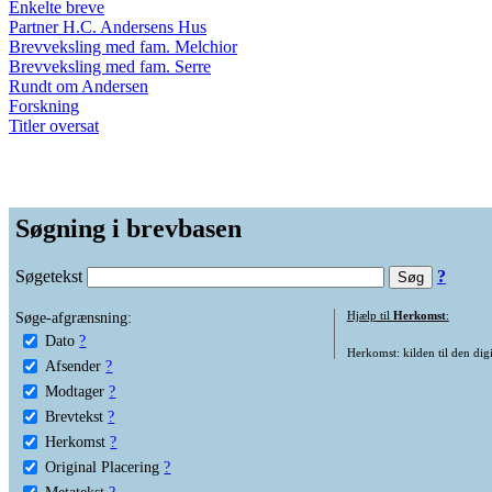
Enkelte breve
Partner H.C. Andersens Hus
Brevveksling med fam. Melchior
Brevveksling med fam. Serre
Rundt om Andersen
Forskning
Titler oversat
Søgning i brevbasen
Søgetekst
?
Søge-afgrænsning:
Hjælp til
Herkomst
:
Dato
?
Herkomst: kilden til den digi
Afsender
?
Modtager
?
Brevtekst
?
Herkomst
?
Original Placering
?
Metatekst
?