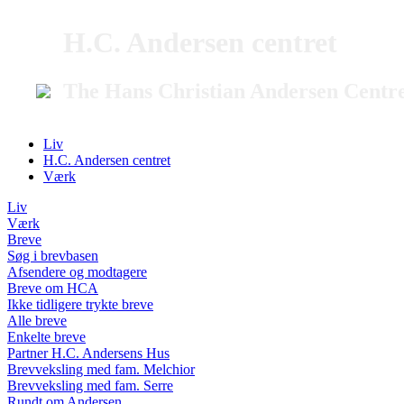
H.C. Andersen centret
The Hans Christian Andersen Centr
Liv
H.C. Andersen centret
Værk
Liv
Værk
Breve
Søg i brevbasen
Afsendere og modtagere
Breve om HCA
Ikke tidligere trykte breve
Alle breve
Enkelte breve
Partner H.C. Andersens Hus
Brevveksling med fam. Melchior
Brevveksling med fam. Serre
Rundt om Andersen