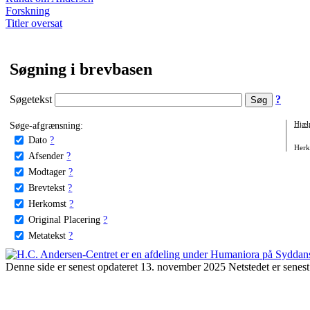
Forskning
Titler oversat
Søgning i brevbasen
Søgetekst
?
Søge-afgrænsning:
Hjæl
Dato
?
Herko
Afsender
?
Modtager
?
Brevtekst
?
Herkomst
?
Original Placering
?
Metatekst
?
Denne side er senest opdateret 13. november 2025 Netstedet er senest