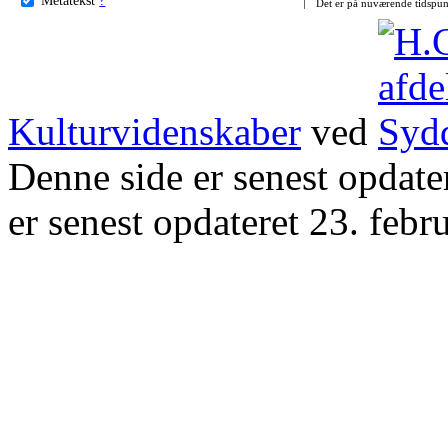
Det er på nuværende tidspun
Kulturvidenskaber
ved
Denne side er senest opdat
er senest opdateret 23. febr