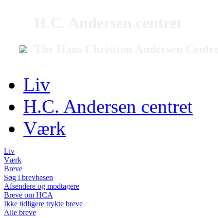
H.C. Andersen centret
The Hans Christian Andersen Centr
Liv
H.C. Andersen centret
Værk
Liv
Værk
Breve
Søg i brevbasen
Afsendere og modtagere
Breve om HCA
Ikke tidligere trykte breve
Alle breve