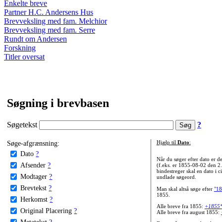
Enkelte breve
Partner H.C. Andersens Hus
Brevveksling med fam. Melchior
Brevveksling med fam. Serre
Rundt om Andersen
Forskning
Titler oversat
Søgning i brevbasen
Søgetekst
?
Søge-afgrænsning:
Hjælp til
Dato
:
Dato
?
Når du søger efter dato er
Afsender
?
(f.eks. er 1855-08-02 den 2
bindestreger skal en dato i c
Modtager
?
undlade søgeord.
Brevtekst
?
Man skal altså søge efter
"18
1855.
Herkomst
?
Alle breve fra 1855:
+1855
Original Placering
?
Alle breve fra august 1855:
Metatekst
?