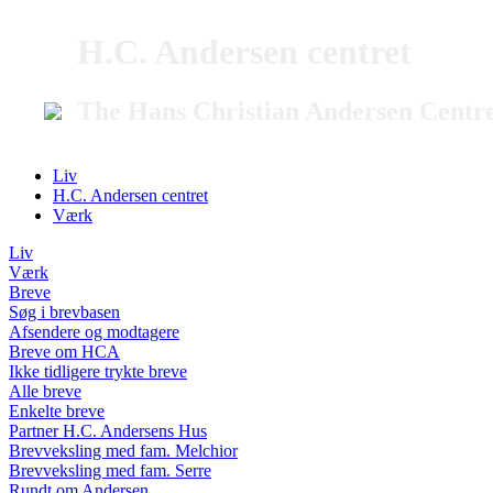
H.C. Andersen centret
The Hans Christian Andersen Centr
Liv
H.C. Andersen centret
Værk
Liv
Værk
Breve
Søg i brevbasen
Afsendere og modtagere
Breve om HCA
Ikke tidligere trykte breve
Alle breve
Enkelte breve
Partner H.C. Andersens Hus
Brevveksling med fam. Melchior
Brevveksling med fam. Serre
Rundt om Andersen