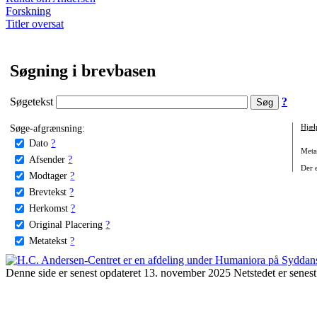
Forskning
Titler oversat
Søgning i brevbasen
Søgetekst
?
Søge-afgrænsning:
Hjæl
Dato
?
Metat
Afsender
?
Der e
Modtager
?
Brevtekst
?
Herkomst
?
Original Placering
?
Metatekst
?
Denne side er senest opdateret 13. november 2025 Netstedet er senest