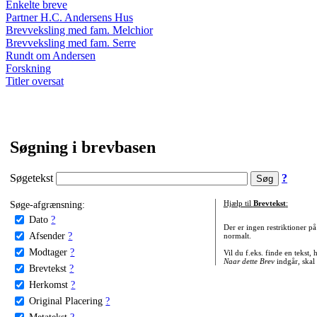
Enkelte breve
Partner H.C. Andersens Hus
Brevveksling med fam. Melchior
Brevveksling med fam. Serre
Rundt om Andersen
Forskning
Titler oversat
Søgning i brevbasen
Søgetekst
?
Søge-afgrænsning:
Hjælp til
Brevtekst
:
Dato
?
Der er ingen restriktioner p
Afsender
?
normalt.
Modtager
?
Vil du f.eks. finde en tekst,
Naar dette Brev
indgår, skal
Brevtekst
?
Herkomst
?
Original Placering
?
Metatekst
?