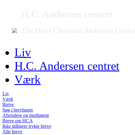
H.C. Andersen centret
The Hans Christian Andersen Centr
Liv
H.C. Andersen centret
Værk
Liv
Værk
Breve
Søg i brevbasen
Afsendere og modtagere
Breve om HCA
Ikke tidligere trykte breve
Alle breve