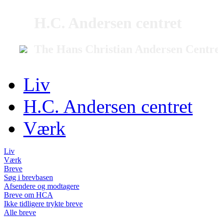
H.C. Andersen centret
The Hans Christian Andersen Centr
Liv
H.C. Andersen centret
Værk
Liv
Værk
Breve
Søg i brevbasen
Afsendere og modtagere
Breve om HCA
Ikke tidligere trykte breve
Alle breve