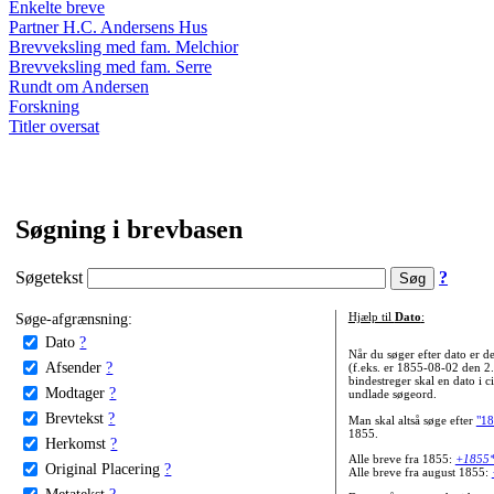
Enkelte breve
Partner H.C. Andersens Hus
Brevveksling med fam. Melchior
Brevveksling med fam. Serre
Rundt om Andersen
Forskning
Titler oversat
Søgning i brevbasen
Søgetekst
?
Søge-afgrænsning:
Hjælp til
Dato
:
Dato
?
Når du søger efter dato er
Afsender
?
(f.eks. er 1855-08-02 den 2
bindestreger skal en dato i c
Modtager
?
undlade søgeord.
Brevtekst
?
Man skal altså søge efter
"18
1855.
Herkomst
?
Alle breve fra 1855:
+1855
Original Placering
?
Alle breve fra august 1855:
Metatekst
?