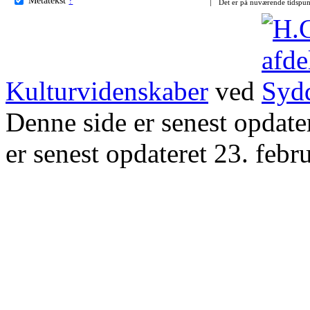
Det er på nuværende tidspun
Kulturvidenskaber
ved
Denne side er senest opdat
er senest opdateret 23. febr