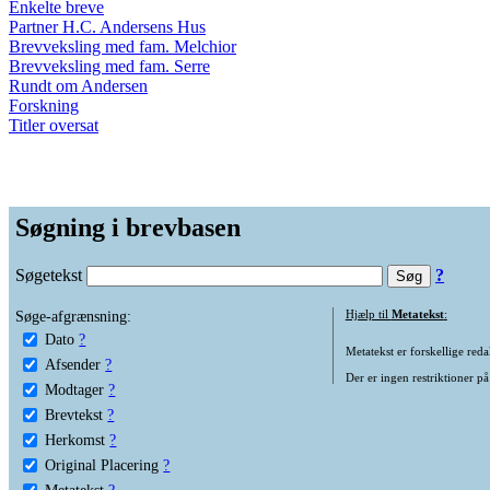
Enkelte breve
Partner H.C. Andersens Hus
Brevveksling med fam. Melchior
Brevveksling med fam. Serre
Rundt om Andersen
Forskning
Titler oversat
Søgning i brevbasen
Søgetekst
?
Søge-afgrænsning:
Hjælp til
Metatekst
:
Dato
?
Metatekst er forskellige reda
Afsender
?
Der er ingen restriktioner på
Modtager
?
Brevtekst
?
Herkomst
?
Original Placering
?
Metatekst
?