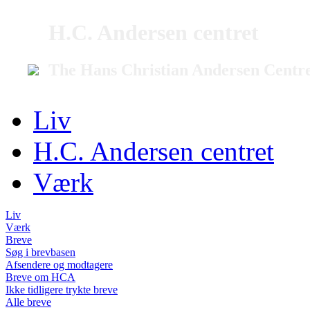
H.C. Andersen centret
The Hans Christian Andersen Centr
Liv
H.C. Andersen centret
Værk
Liv
Værk
Breve
Søg i brevbasen
Afsendere og modtagere
Breve om HCA
Ikke tidligere trykte breve
Alle breve