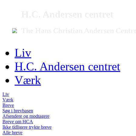
H.C. Andersen centret
The Hans Christian Andersen Centr
Liv
H.C. Andersen centret
Værk
Liv
Værk
Breve
Søg i brevbasen
Afsendere og modtagere
Breve om HCA
Ikke tidligere trykte breve
Alle breve