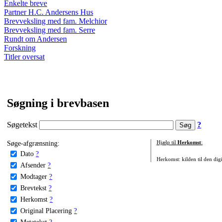
Enkelte breve
Partner H.C. Andersens Hus
Brevveksling med fam. Melchior
Brevveksling med fam. Serre
Rundt om Andersen
Forskning
Titler oversat
Søgning i brevbasen
Søgetekst
?
Søge-afgrænsning:
Hjælp til
Herkomst
:
Dato
?
Herkomst: kilden til den digi
Afsender
?
Modtager
?
Brevtekst
?
Herkomst
?
Original Placering
?
Metatekst
?