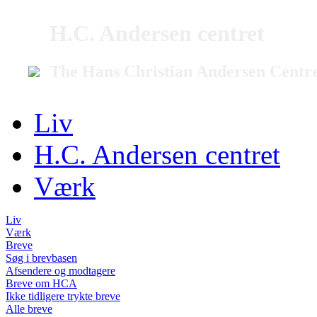
H.C. Andersen centret
The Hans Christian Andersen Centr
Liv
H.C. Andersen centret
Værk
Liv
Værk
Breve
Søg i brevbasen
Afsendere og modtagere
Breve om HCA
Ikke tidligere trykte breve
Alle breve