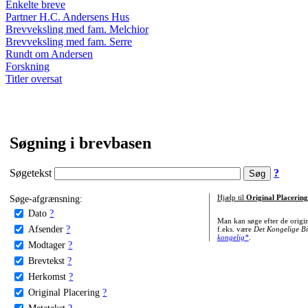
Enkelte breve
Partner H.C. Andersens Hus
Brevveksling med fam. Melchior
Brevveksling med fam. Serre
Rundt om Andersen
Forskning
Titler oversat
Søgning i brevbasen
Søgetekst
?
Søge-afgrænsning:
Hjælp til
Original Placering
Dato
?
Man kan søge efter de origi
Afsender
?
f.eks. være
Det Kongelige Bi
kongelig*
.
Modtager
?
Brevtekst
?
Herkomst
?
Original Placering
?
Metatekst
?