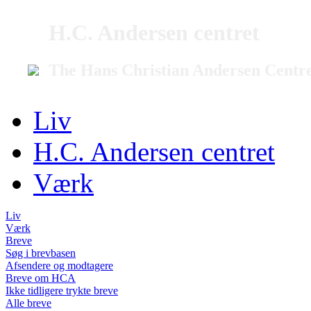
H.C. Andersen centret
The Hans Christian Andersen Centr
Liv
H.C. Andersen centret
Værk
Liv
Værk
Breve
Søg i brevbasen
Afsendere og modtagere
Breve om HCA
Ikke tidligere trykte breve
Alle breve