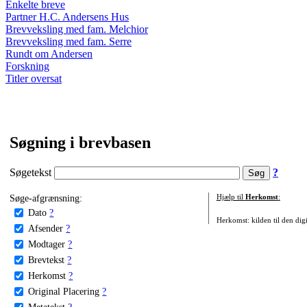
Enkelte breve
Partner H.C. Andersens Hus
Brevveksling med fam. Melchior
Brevveksling med fam. Serre
Rundt om Andersen
Forskning
Titler oversat
Søgning i brevbasen
Søgetekst
?
Søge-afgrænsning:
Hjælp til
Herkomst
:
Dato
?
Herkomst: kilden til den digi
Afsender
?
Modtager
?
Brevtekst
?
Herkomst
?
Original Placering
?
Metatekst
?