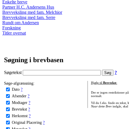
Enkelte breve
Partner H.C. Andersens Hus
Brevveksling med fam. Melchior
Brevveksling med fam. Serre
Rundt om Andersen
Forskning
Titler oversat
Søgning i brevbasen
Søgetekst
?
Søge-afgrænsning:
Hjælp til
Brevtekst
:
Dato
?
Der er ingen restriktioner p
Afsender
?
normalt.
Modtager
?
Vil du f.eks. finde en tekst,
Naar dette Brev
indgår, skal
Brevtekst
?
Herkomst
?
Original Placering
?
Metatekst
?