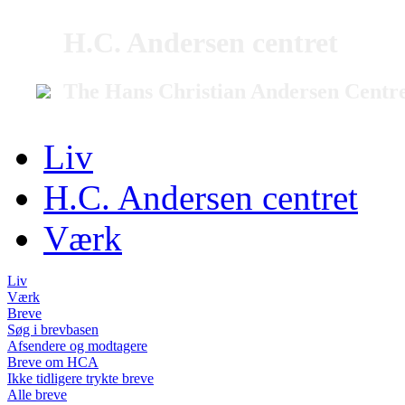
H.C. Andersen centret
The Hans Christian Andersen Centr
Liv
H.C. Andersen centret
Værk
Liv
Værk
Breve
Søg i brevbasen
Afsendere og modtagere
Breve om HCA
Ikke tidligere trykte breve
Alle breve