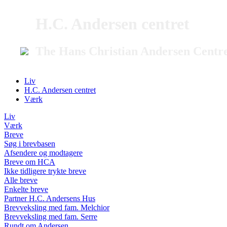
H.C. Andersen centret
The Hans Christian Andersen Centr
Liv
H.C. Andersen centret
Værk
Liv
Værk
Breve
Søg i brevbasen
Afsendere og modtagere
Breve om HCA
Ikke tidligere trykte breve
Alle breve
Enkelte breve
Partner H.C. Andersens Hus
Brevveksling med fam. Melchior
Brevveksling med fam. Serre
Rundt om Andersen