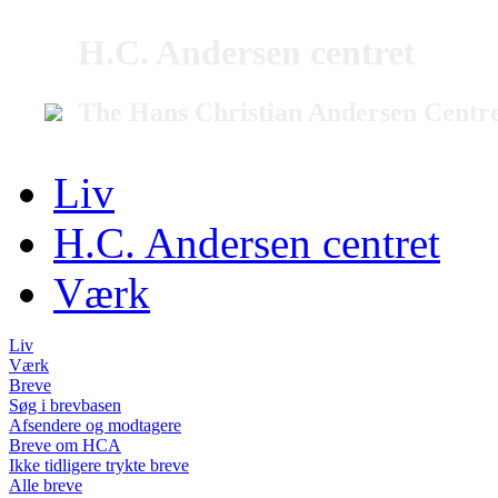
H.C. Andersen centret
The Hans Christian Andersen Centr
Liv
H.C. Andersen centret
Værk
Liv
Værk
Breve
Søg i brevbasen
Afsendere og modtagere
Breve om HCA
Ikke tidligere trykte breve
Alle breve