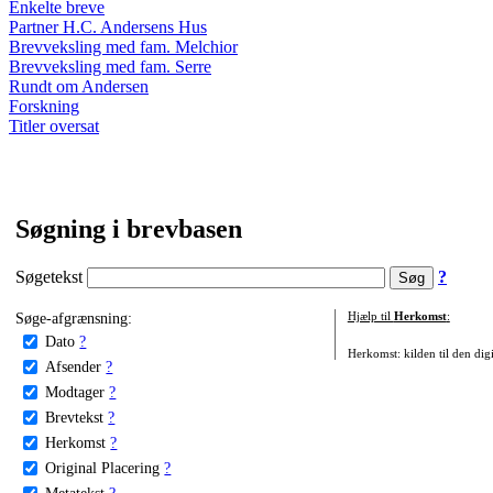
Enkelte breve
Partner H.C. Andersens Hus
Brevveksling med fam. Melchior
Brevveksling med fam. Serre
Rundt om Andersen
Forskning
Titler oversat
Søgning i brevbasen
Søgetekst
?
Søge-afgrænsning:
Hjælp til
Herkomst
:
Dato
?
Herkomst: kilden til den digi
Afsender
?
Modtager
?
Brevtekst
?
Herkomst
?
Original Placering
?
Metatekst
?