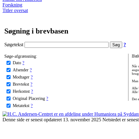
Forskning
Titler oversat
Søgning i brevbasen
Søgetekst
?
Søge-afgrænsning:
Hjæl
Dato
?
Når 
Afsender
?
augu
bruge
Modtager
?
Man 
Brevtekst
?
Alle
Herkomst
?
Alle
Original Placering
?
Det 
Metatekst
?
Denne side er senest opdateret 13. november 2025 Netstedet er senest