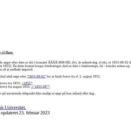
p til
Dato
:
du søger efter dato er det i formatet ÅÅÅÅ-MM-DD, dvs. år-måned-dag. (f.eks. er 1855-08-02 d
st 1855). Da dette format bruger bindestreger skal en dato i citationstegn, da - betyder minus og
s til at undlade søgeord.
skal altså søge efter
"1855-08-02"
for at finde breve fra d. 2. august 1855.
 breve fra 1855:
+1855*
 breve fra august 1855:
+"1855-08"*
er på nuværende tidspunkt ikke muligt at søge på kun måned eller dag.
 opdateret 23. februar 2023