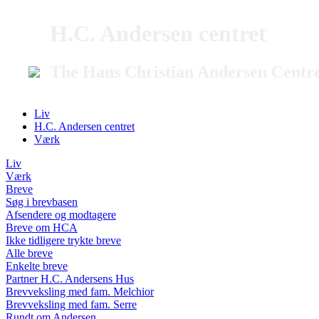
H.C. Andersen centret
The Hans Christian Andersen Centr
Liv
H.C. Andersen centret
Værk
Liv
Værk
Breve
Søg i brevbasen
Afsendere og modtagere
Breve om HCA
Ikke tidligere trykte breve
Alle breve
Enkelte breve
Partner H.C. Andersens Hus
Brevveksling med fam. Melchior
Brevveksling med fam. Serre
Rundt om Andersen