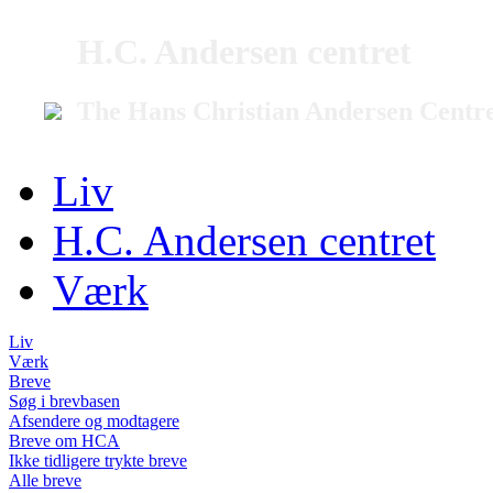
H.C. Andersen centret
The Hans Christian Andersen Centr
Liv
H.C. Andersen centret
Værk
Liv
Værk
Breve
Søg i brevbasen
Afsendere og modtagere
Breve om HCA
Ikke tidligere trykte breve
Alle breve