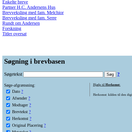
Enkelte breve
Partner H.C. Andersens Hus
Brevveksling med fam. Melchior
Brevveksling med fam. Serre
Rundt om Andersen
Forskning
Titler oversat
Søgning i brevbasen
Søgetekst
?
Søge-afgrænsning:
Hjælp til
Herkomst
:
Dato
?
Herkomst: kilden til den digi
Afsender
?
Modtager
?
Brevtekst
?
Herkomst
?
Original Placering
?
Metatekst
?