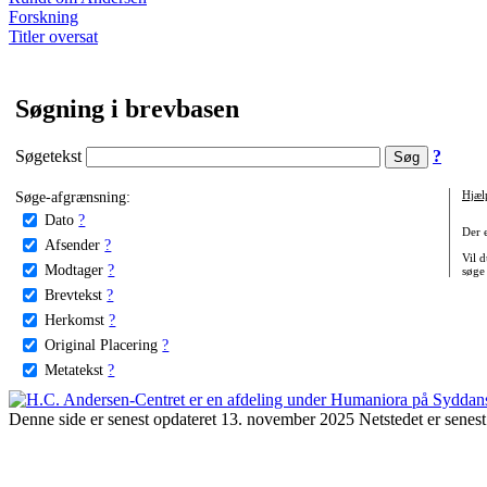
Forskning
Titler oversat
Søgning i brevbasen
Søgetekst
?
Søge-afgrænsning:
Hjæl
Dato
?
Der 
Afsender
?
Vil d
Modtager
?
søge
Brevtekst
?
Herkomst
?
Original Placering
?
Metatekst
?
Denne side er senest opdateret 13. november 2025 Netstedet er senest