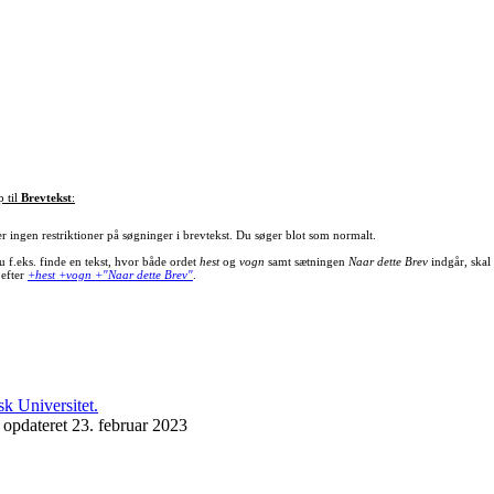
p til
Brevtekst
:
er ingen restriktioner på søgninger i brevtekst. Du søger blot som normalt.
u f.eks. finde en tekst, hvor både ordet
hest
og
vogn
samt sætningen
Naar dette Brev
indgår, skal
 efter
+hest +vogn +"Naar dette Brev"
.
 opdateret 23. februar 2023