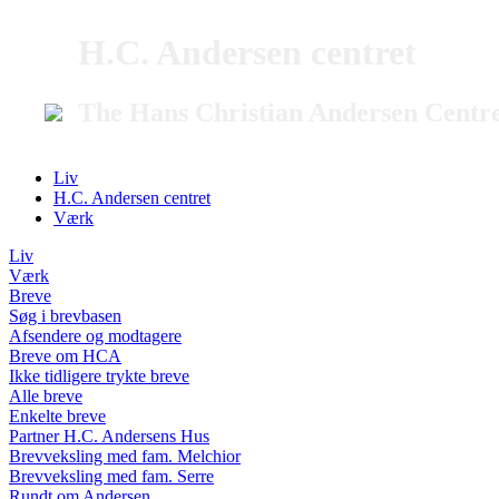
H.C. Andersen centret
The Hans Christian Andersen Centr
Liv
H.C. Andersen centret
Værk
Liv
Værk
Breve
Søg i brevbasen
Afsendere og modtagere
Breve om HCA
Ikke tidligere trykte breve
Alle breve
Enkelte breve
Partner H.C. Andersens Hus
Brevveksling med fam. Melchior
Brevveksling med fam. Serre
Rundt om Andersen