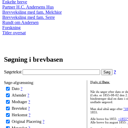
Enkelte breve
Partner H.C. Andersens Hus
Brevveksling med fam. Melchior
Brevveksling med fam. Serre
Rundt om Andersen
Forskning
Titler oversat
Søgning i brevbasen
Søgetekst
?
Søge-afgrænsning:
Hjælp til
Dato
:
Dato
?
Når du søger efter dato er
Afsender
?
(f.eks. er 1855-08-02 den 2
bindestreger skal en dato i c
Modtager
?
undlade søgeord.
Brevtekst
?
Man skal altså søge efter
"18
1855.
Herkomst
?
Alle breve fra 1855:
+1855
Original Placering
?
Alle breve fra august 1855:
Metatekst
?