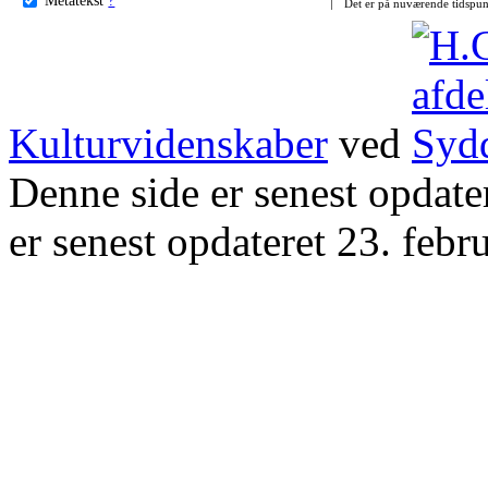
Det er på nuværende tidspun
Kulturvidenskaber
ved
Denne side er senest opdat
er senest opdateret 23. febr