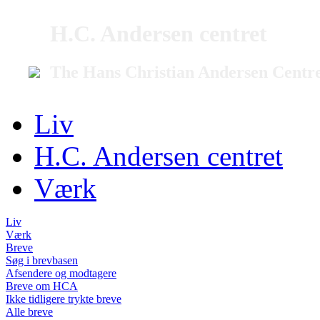
H.C. Andersen centret
The Hans Christian Andersen Centr
Liv
H.C. Andersen centret
Værk
Liv
Værk
Breve
Søg i brevbasen
Afsendere og modtagere
Breve om HCA
Ikke tidligere trykte breve
Alle breve