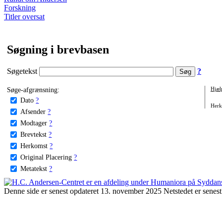
Forskning
Titler oversat
Søgning i brevbasen
Søgetekst
?
Søge-afgrænsning:
Hjæl
Dato
?
Herko
Afsender
?
Modtager
?
Brevtekst
?
Herkomst
?
Original Placering
?
Metatekst
?
Denne side er senest opdateret 13. november 2025 Netstedet er senest