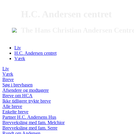
H.C. Andersen centret
The Hans Christian Andersen Centr
Liv
H.C. Andersen centret
Værk
Liv
Værk
Breve
Søg i brevbasen
Afsendere og modtagere
Breve om HCA
Ikke tidligere trykte breve
Alle breve
Enkelte breve
Partner H.C. Andersens Hus
Brevveksling med fam. Melchior
Brevveksling med fam. Serre
Rundt om Andersen