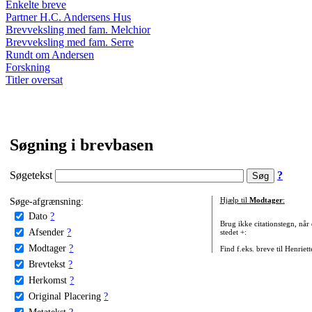
Enkelte breve
Partner H.C. Andersens Hus
Brevveksling med fam. Melchior
Brevveksling med fam. Serre
Rundt om Andersen
Forskning
Titler oversat
Søgning i brevbasen
Søgetekst
?
Søge-afgrænsning:
Hjælp til
Modtager
:
Dato
?
Brug ikke citationstegn, når
Afsender
?
stedet +:
Modtager
?
Find f.eks. breve til Henriet
Brevtekst
?
Herkomst
?
Original Placering
?
Metatekst
?