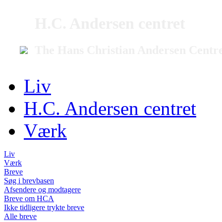
H.C. Andersen centret
The Hans Christian Andersen Centr
Liv
H.C. Andersen centret
Værk
Liv
Værk
Breve
Søg i brevbasen
Afsendere og modtagere
Breve om HCA
Ikke tidligere trykte breve
Alle breve