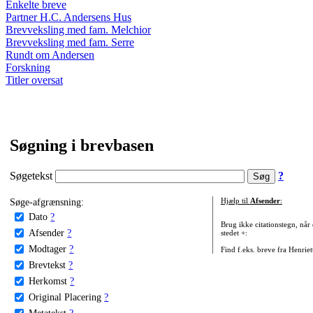
Enkelte breve
Partner H.C. Andersens Hus
Brevveksling med fam. Melchior
Brevveksling med fam. Serre
Rundt om Andersen
Forskning
Titler oversat
Søgning i brevbasen
Søgetekst
?
Søge-afgrænsning:
Hjælp til
Afsender
:
Dato
?
Brug ikke citationstegn, når
Afsender
?
stedet +:
Modtager
?
Find f.eks. breve fra Henrie
Brevtekst
?
Herkomst
?
Original Placering
?
Metatekst
?