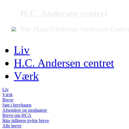
H.C. Andersen centret
The Hans Christian Andersen Centr
Liv
H.C. Andersen centret
Værk
Liv
Værk
Breve
Søg i brevbasen
Afsendere og modtagere
Breve om HCA
Ikke tidligere trykte breve
Alle breve