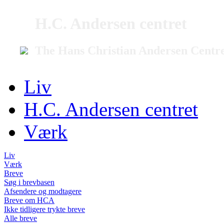
H.C. Andersen centret
The Hans Christian Andersen Centr
Liv
H.C. Andersen centret
Værk
Liv
Værk
Breve
Søg i brevbasen
Afsendere og modtagere
Breve om HCA
Ikke tidligere trykte breve
Alle breve