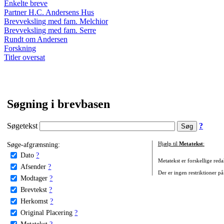
Enkelte breve
Partner H.C. Andersens Hus
Brevveksling med fam. Melchior
Brevveksling med fam. Serre
Rundt om Andersen
Forskning
Titler oversat
Søgning i brevbasen
Søgetekst
?
Søge-afgrænsning:
Hjælp til
Metatekst
:
Dato
?
Metatekst er forskellige reda
Afsender
?
Der er ingen restriktioner på
Modtager
?
Brevtekst
?
Herkomst
?
Original Placering
?
Metatekst
?