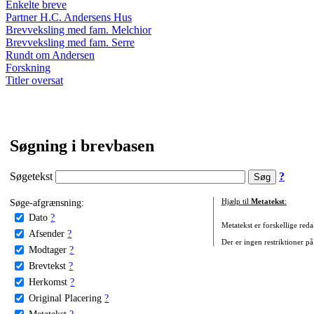
Enkelte breve
Partner H.C. Andersens Hus
Brevveksling med fam. Melchior
Brevveksling med fam. Serre
Rundt om Andersen
Forskning
Titler oversat
Søgning i brevbasen
Søgetekst
?
Søge-afgrænsning:
Hjælp til
Metatekst
:
Dato
?
Metatekst er forskellige reda
Afsender
?
Der er ingen restriktioner på
Modtager
?
Brevtekst
?
Herkomst
?
Original Placering
?
Metatekst
?