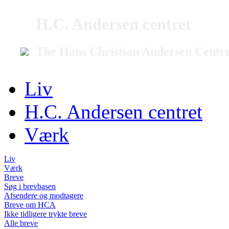
H.C. Andersen centret
The Hans Christian Andersen Centr
Liv
H.C. Andersen centret
Værk
Liv
Værk
Breve
Søg i brevbasen
Afsendere og modtagere
Breve om HCA
Ikke tidligere trykte breve
Alle breve