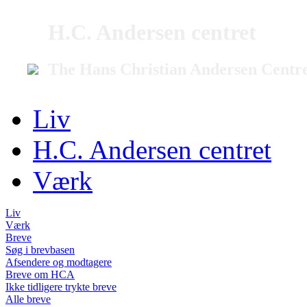
H.C. Andersen centret
The Hans Christian Andersen Centr
Liv
H.C. Andersen centret
Værk
Liv
Værk
Breve
Søg i brevbasen
Afsendere og modtagere
Breve om HCA
Ikke tidligere trykte breve
Alle breve