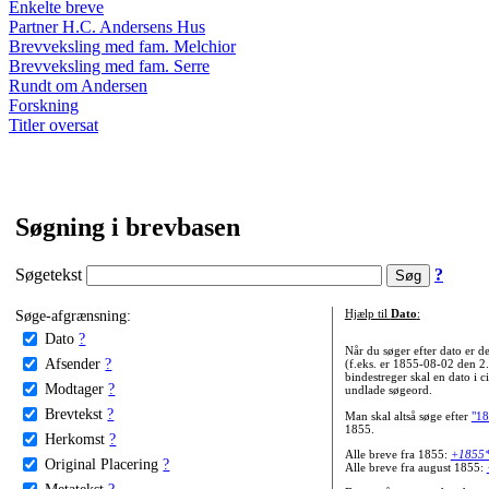
Enkelte breve
Partner H.C. Andersens Hus
Brevveksling med fam. Melchior
Brevveksling med fam. Serre
Rundt om Andersen
Forskning
Titler oversat
Søgning i brevbasen
Søgetekst
?
Søge-afgrænsning:
Hjælp til
Dato
:
Dato
?
Når du søger efter dato er
Afsender
?
(f.eks. er 1855-08-02 den 2
bindestreger skal en dato i c
Modtager
?
undlade søgeord.
Brevtekst
?
Man skal altså søge efter
"18
1855.
Herkomst
?
Alle breve fra 1855:
+1855
Original Placering
?
Alle breve fra august 1855:
Metatekst
?