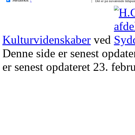
Det er på nuværende tidspun
Kulturvidenskaber
ved
Denne side er senest opdat
er senest opdateret 23. febr