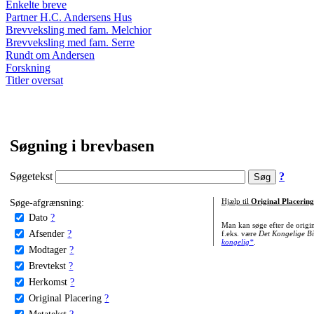
Enkelte breve
Partner H.C. Andersens Hus
Brevveksling med fam. Melchior
Brevveksling med fam. Serre
Rundt om Andersen
Forskning
Titler oversat
Søgning i brevbasen
Søgetekst
?
Søge-afgrænsning:
Hjælp til
Original Placering
Dato
?
Man kan søge efter de origi
Afsender
?
f.eks. være
Det Kongelige Bi
kongelig*
.
Modtager
?
Brevtekst
?
Herkomst
?
Original Placering
?
Metatekst
?