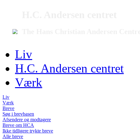
H.C. Andersen centret
The Hans Christian Andersen Centr
Liv
H.C. Andersen centret
Værk
Liv
Værk
Breve
Søg i brevbasen
Afsendere og modtagere
Breve om HCA
Ikke tidligere trykte breve
Alle breve