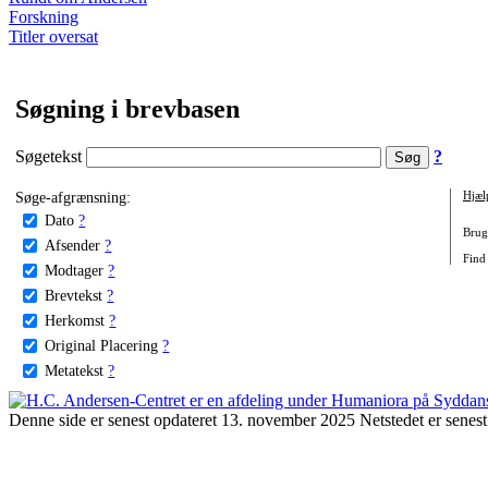
Forskning
Titler oversat
Søgning i brevbasen
Søgetekst
?
Søge-afgrænsning:
Hjæl
Dato
?
Brug 
Afsender
?
Find
Modtager
?
Brevtekst
?
Herkomst
?
Original Placering
?
Metatekst
?
Denne side er senest opdateret 13. november 2025 Netstedet er senest