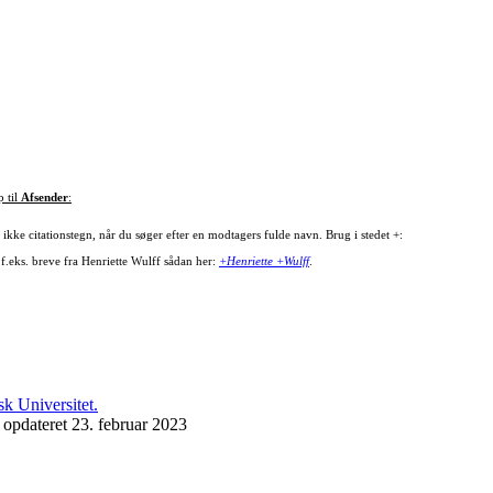
p til
Afsender
:
ikke citationstegn, når du søger efter en modtagers fulde navn. Brug i stedet +:
 f.eks. breve fra Henriette Wulff sådan her:
+Henriette +Wulff
.
 opdateret 23. februar 2023