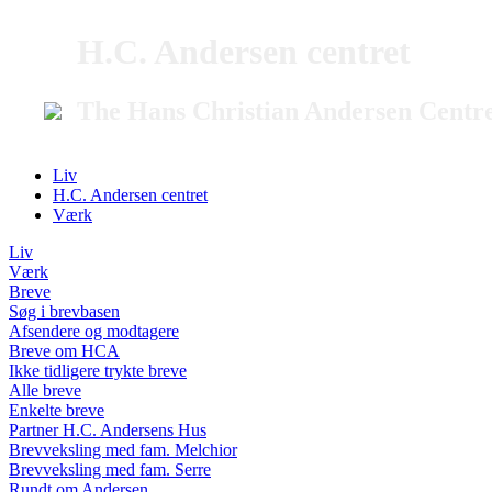
H.C. Andersen centret
The Hans Christian Andersen Centr
Liv
H.C. Andersen centret
Værk
Liv
Værk
Breve
Søg i brevbasen
Afsendere og modtagere
Breve om HCA
Ikke tidligere trykte breve
Alle breve
Enkelte breve
Partner H.C. Andersens Hus
Brevveksling med fam. Melchior
Brevveksling med fam. Serre
Rundt om Andersen