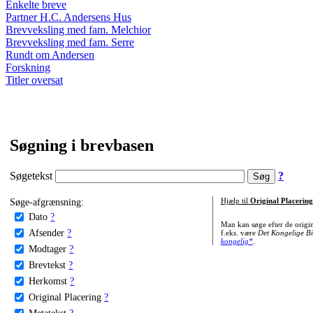
Enkelte breve
Partner H.C. Andersens Hus
Brevveksling med fam. Melchior
Brevveksling med fam. Serre
Rundt om Andersen
Forskning
Titler oversat
Søgning i brevbasen
Søgetekst
?
Søge-afgrænsning:
Hjælp til
Original Placering
Dato
?
Man kan søge efter de origi
Afsender
?
f.eks. være
Det Kongelige Bi
kongelig*
.
Modtager
?
Brevtekst
?
Herkomst
?
Original Placering
?
Metatekst
?