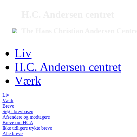
H.C. Andersen centret
The Hans Christian Andersen Centr
Liv
H.C. Andersen centret
Værk
Liv
Værk
Breve
Søg i brevbasen
Afsendere og modtagere
Breve om HCA
Ikke tidligere trykte breve
Alle breve