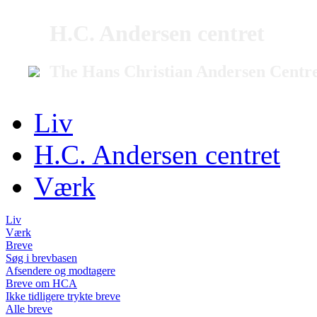
H.C. Andersen centret
The Hans Christian Andersen Centr
Liv
H.C. Andersen centret
Værk
Liv
Værk
Breve
Søg i brevbasen
Afsendere og modtagere
Breve om HCA
Ikke tidligere trykte breve
Alle breve