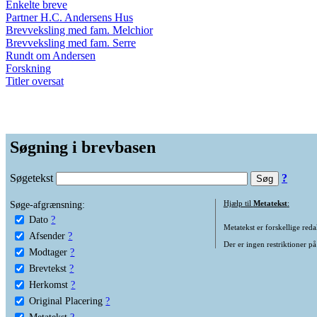
Enkelte breve
Partner H.C. Andersens Hus
Brevveksling med fam. Melchior
Brevveksling med fam. Serre
Rundt om Andersen
Forskning
Titler oversat
Søgning i brevbasen
Søgetekst
?
Søge-afgrænsning:
Hjælp til
Metatekst
:
Dato
?
Metatekst er forskellige reda
Afsender
?
Der er ingen restriktioner på
Modtager
?
Brevtekst
?
Herkomst
?
Original Placering
?
Metatekst
?