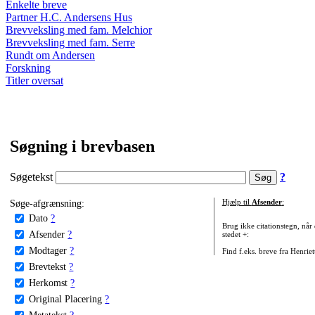
Enkelte breve
Partner H.C. Andersens Hus
Brevveksling med fam. Melchior
Brevveksling med fam. Serre
Rundt om Andersen
Forskning
Titler oversat
Søgning i brevbasen
Søgetekst
?
Søge-afgrænsning:
Hjælp til
Afsender
:
Dato
?
Brug ikke citationstegn, når
Afsender
?
stedet +:
Modtager
?
Find f.eks. breve fra Henrie
Brevtekst
?
Herkomst
?
Original Placering
?
Metatekst
?