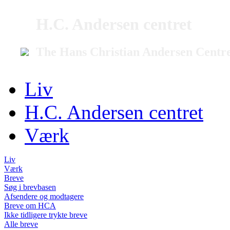
H.C. Andersen centret
The Hans Christian Andersen Centr
Liv
H.C. Andersen centret
Værk
Liv
Værk
Breve
Søg i brevbasen
Afsendere og modtagere
Breve om HCA
Ikke tidligere trykte breve
Alle breve