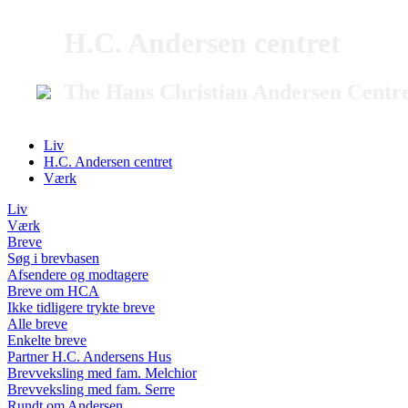
H.C. Andersen centret
The Hans Christian Andersen Centr
Liv
H.C. Andersen centret
Værk
Liv
Værk
Breve
Søg i brevbasen
Afsendere og modtagere
Breve om HCA
Ikke tidligere trykte breve
Alle breve
Enkelte breve
Partner H.C. Andersens Hus
Brevveksling med fam. Melchior
Brevveksling med fam. Serre
Rundt om Andersen