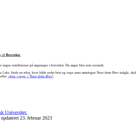
p til
Brevtekst
:
er ingen restriktioner på søgninger i brevtekst. Du søger blot som normalt.
u f.eks. finde en tekst, hvor både ordet
hest
og
vogn
samt sætningen
Naar dette Brev
indgår, skal
 efter
+hest +vogn +"Naar dette Brev"
.
 opdateret 23. februar 2023