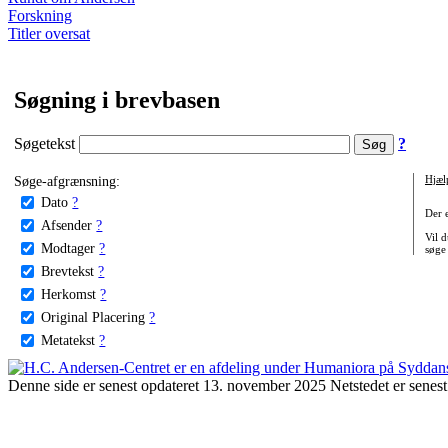
Forskning
Titler oversat
Søgning i brevbasen
Søgetekst
?
Søge-afgrænsning:
Hjæl
Dato
?
Der 
Afsender
?
Vil d
Modtager
?
søge
Brevtekst
?
Herkomst
?
Original Placering
?
Metatekst
?
Denne side er senest opdateret 13. november 2025 Netstedet er senest