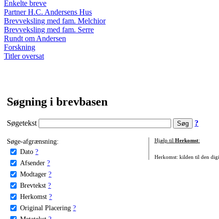
Enkelte breve
Partner H.C. Andersens Hus
Brevveksling med fam. Melchior
Brevveksling med fam. Serre
Rundt om Andersen
Forskning
Titler oversat
Søgning i brevbasen
Søgetekst
?
Søge-afgrænsning:
Hjælp til
Herkomst
:
Dato
?
Herkomst: kilden til den digi
Afsender
?
Modtager
?
Brevtekst
?
Herkomst
?
Original Placering
?
Metatekst
?