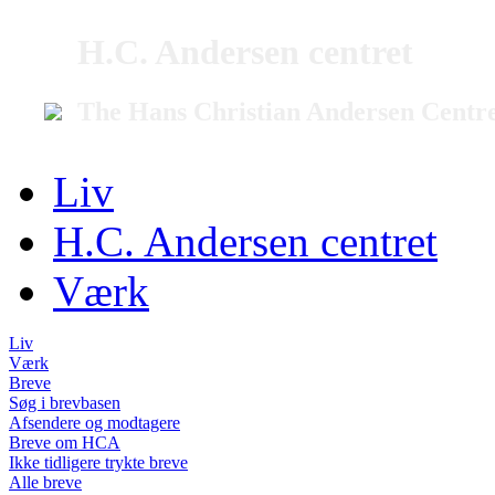
H.C. Andersen centret
The Hans Christian Andersen Centr
Liv
H.C. Andersen centret
Værk
Liv
Værk
Breve
Søg i brevbasen
Afsendere og modtagere
Breve om HCA
Ikke tidligere trykte breve
Alle breve