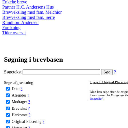
Enkelte breve
Partner H.C. Andersens Hus
Brevveksling med fam. Melchior
Brevveksling med fam. Serre
Rundt om Andersen
Forskning
Titler oversat
Søgning i brevbasen
Søgetekst
?
Søge-afgrænsning:
Hjælp til
Original Placering
Dato
?
Man kan søge efter de origi
Afsender
?
f.eks. være
Det Kongelige Bi
kongelig*
.
Modtager
?
Brevtekst
?
Herkomst
?
Original Placering
?
Metatekst
?