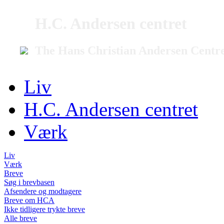
H.C. Andersen centret
The Hans Christian Andersen Centr
Liv
H.C. Andersen centret
Værk
Liv
Værk
Breve
Søg i brevbasen
Afsendere og modtagere
Breve om HCA
Ikke tidligere trykte breve
Alle breve