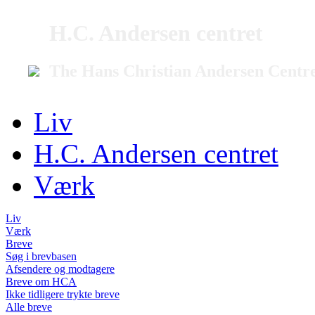
H.C. Andersen centret
The Hans Christian Andersen Centr
Liv
H.C. Andersen centret
Værk
Liv
Værk
Breve
Søg i brevbasen
Afsendere og modtagere
Breve om HCA
Ikke tidligere trykte breve
Alle breve