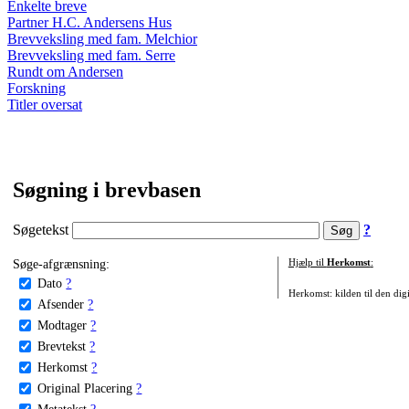
Enkelte breve
Partner H.C. Andersens Hus
Brevveksling med fam. Melchior
Brevveksling med fam. Serre
Rundt om Andersen
Forskning
Titler oversat
Søgning i brevbasen
Søgetekst
?
Søge-afgrænsning:
Hjælp til
Herkomst
:
Dato
?
Herkomst: kilden til den digi
Afsender
?
Modtager
?
Brevtekst
?
Herkomst
?
Original Placering
?
Metatekst
?