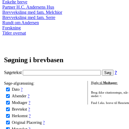
Enkelte breve
Partner H.C. Andersens Hus
Brevveksling med fam. Melchior
Brevveksling med fam. Serre
Rundt om Andersen
Forskning
Titler oversat
Søgning i brevbasen
Søgetekst
?
Søge-afgrænsning:
Hjælp til
Modtager
:
Dato
?
Brug ikke citationstegn, når
Afsender
?
stedet +:
Modtager
?
Find f.eks. breve til Henriet
Brevtekst
?
Herkomst
?
Original Placering
?
Metatekst
?