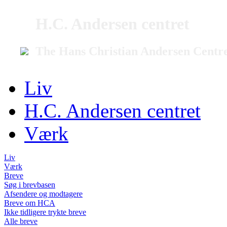
H.C. Andersen centret
The Hans Christian Andersen Centr
Liv
H.C. Andersen centret
Værk
Liv
Værk
Breve
Søg i brevbasen
Afsendere og modtagere
Breve om HCA
Ikke tidligere trykte breve
Alle breve