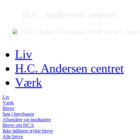
H.C. Andersen centret
The Hans Christian Andersen Centr
Liv
H.C. Andersen centret
Værk
Liv
Værk
Breve
Søg i brevbasen
Afsendere og modtagere
Breve om HCA
Ikke tidligere trykte breve
Alle breve