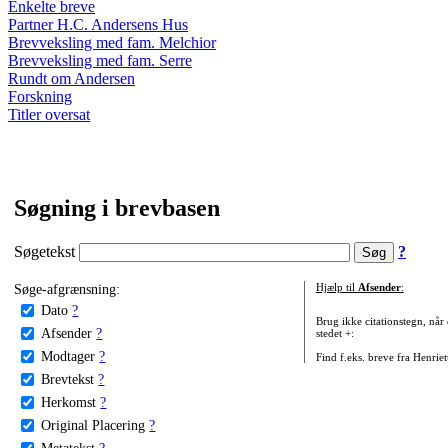
Enkelte breve
Partner H.C. Andersens Hus
Brevveksling med fam. Melchior
Brevveksling med fam. Serre
Rundt om Andersen
Forskning
Titler oversat
Søgning i brevbasen
Søgetekst
?
Søge-afgrænsning:
Hjælp til
Afsender
:
Dato
?
Brug ikke citationstegn, når
Afsender
?
stedet +:
Modtager
?
Find f.eks. breve fra Henrie
Brevtekst
?
Herkomst
?
Original Placering
?
Metatekst
?