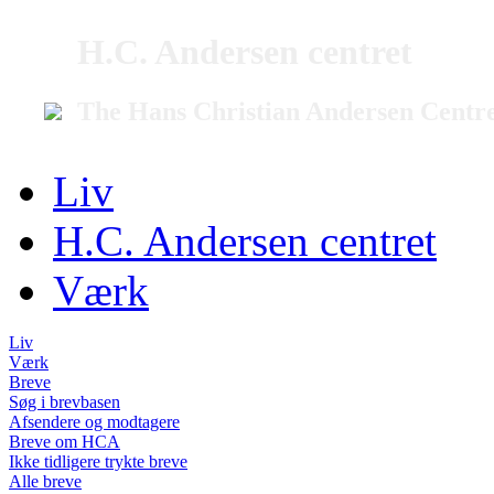
H.C. Andersen centret
The Hans Christian Andersen Centr
Liv
H.C. Andersen centret
Værk
Liv
Værk
Breve
Søg i brevbasen
Afsendere og modtagere
Breve om HCA
Ikke tidligere trykte breve
Alle breve