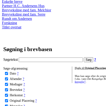
Enkelte breve
Partner H.C. Andersens Hus
Brevveksling med fam. Melchior
Brevveksling med fam. Serre
Rundt om Andersen
Forskning
Titler oversat
Søgning i brevbasen
Søgetekst
?
Søge-afgrænsning:
Hjælp til
Original Placering
Dato
?
Man kan søge efter de origi
Afsender
?
f.eks. være
Det Kongelige Bi
kongelig*
.
Modtager
?
Brevtekst
?
Herkomst
?
Original Placering
?
Metatekst
?