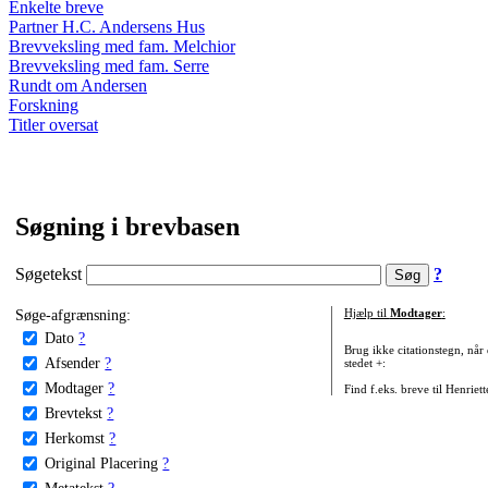
Enkelte breve
Partner H.C. Andersens Hus
Brevveksling med fam. Melchior
Brevveksling med fam. Serre
Rundt om Andersen
Forskning
Titler oversat
Søgning i brevbasen
Søgetekst
?
Søge-afgrænsning:
Hjælp til
Modtager
:
Dato
?
Brug ikke citationstegn, når
Afsender
?
stedet +:
Modtager
?
Find f.eks. breve til Henriet
Brevtekst
?
Herkomst
?
Original Placering
?
Metatekst
?