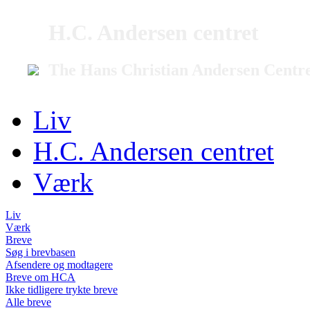
H.C. Andersen centret
The Hans Christian Andersen Centr
Liv
H.C. Andersen centret
Værk
Liv
Værk
Breve
Søg i brevbasen
Afsendere og modtagere
Breve om HCA
Ikke tidligere trykte breve
Alle breve