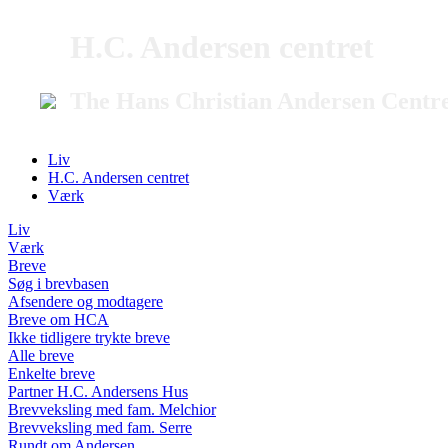
H.C. Andersen centret
The Hans Christian Andersen Centr
Liv
H.C. Andersen centret
Værk
Liv
Værk
Breve
Søg i brevbasen
Afsendere og modtagere
Breve om HCA
Ikke tidligere trykte breve
Alle breve
Enkelte breve
Partner H.C. Andersens Hus
Brevveksling med fam. Melchior
Brevveksling med fam. Serre
Rundt om Andersen