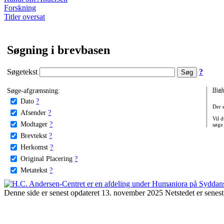
Forskning
Titler oversat
Søgning i brevbasen
Søgetekst
?
Søge-afgrænsning:
Hjæl
Dato
?
Der 
Afsender
?
Vil d
Modtager
?
søge
Brevtekst
?
Herkomst
?
Original Placering
?
Metatekst
?
Denne side er senest opdateret 13. november 2025 Netstedet er senest