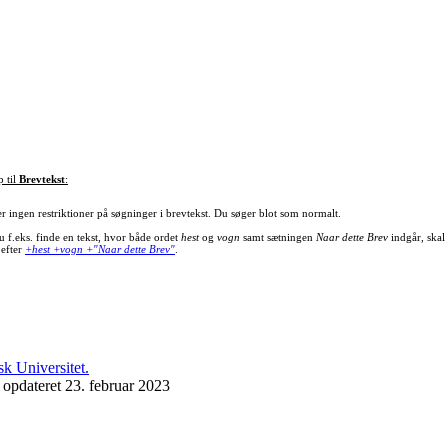
p til
Brevtekst
:
er ingen restriktioner på søgninger i brevtekst. Du søger blot som normalt.
u f.eks. finde en tekst, hvor både ordet
hest
og
vogn
samt sætningen
Naar dette Brev
indgår, skal
 efter
+hest +vogn +"Naar dette Brev"
.
 opdateret 23. februar 2023