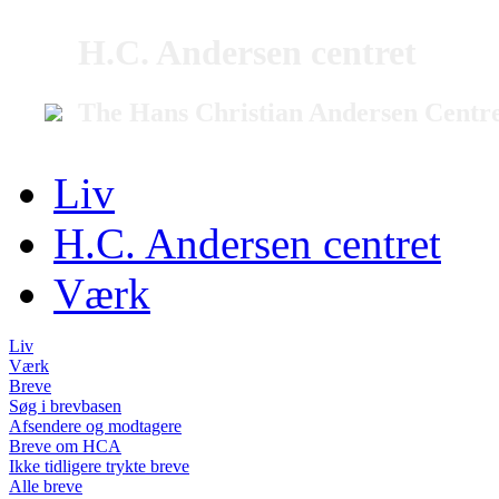
H.C. Andersen centret
The Hans Christian Andersen Centr
Liv
H.C. Andersen centret
Værk
Liv
Værk
Breve
Søg i brevbasen
Afsendere og modtagere
Breve om HCA
Ikke tidligere trykte breve
Alle breve