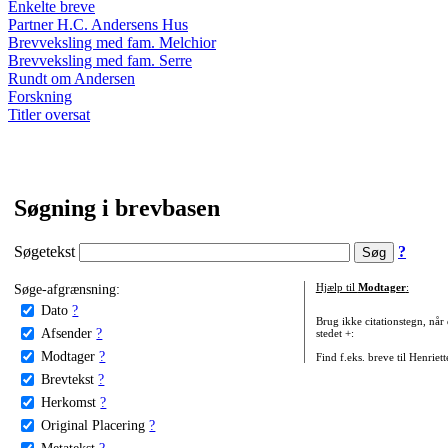
Enkelte breve
Partner H.C. Andersens Hus
Brevveksling med fam. Melchior
Brevveksling med fam. Serre
Rundt om Andersen
Forskning
Titler oversat
Søgning i brevbasen
Søgetekst
?
Søge-afgrænsning:
Hjælp til
Modtager
:
Dato
?
Brug ikke citationstegn, når
Afsender
?
stedet +:
Modtager
?
Find f.eks. breve til Henriet
Brevtekst
?
Herkomst
?
Original Placering
?
Metatekst
?