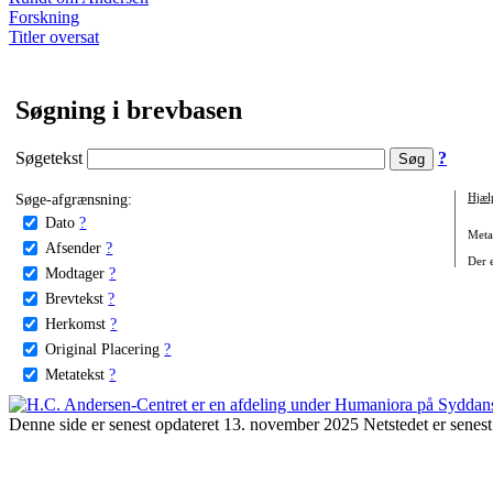
Forskning
Titler oversat
Søgning i brevbasen
Søgetekst
?
Søge-afgrænsning:
Hjæl
Dato
?
Metat
Afsender
?
Der e
Modtager
?
Brevtekst
?
Herkomst
?
Original Placering
?
Metatekst
?
Denne side er senest opdateret 13. november 2025 Netstedet er senest