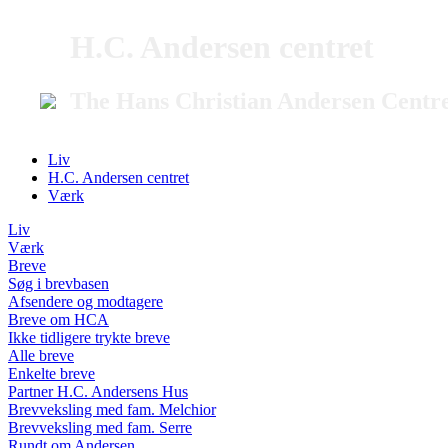
H.C. Andersen centret
The Hans Christian Andersen Centr
Liv
H.C. Andersen centret
Værk
Liv
Værk
Breve
Søg i brevbasen
Afsendere og modtagere
Breve om HCA
Ikke tidligere trykte breve
Alle breve
Enkelte breve
Partner H.C. Andersens Hus
Brevveksling med fam. Melchior
Brevveksling med fam. Serre
Rundt om Andersen